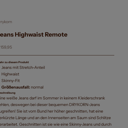
rykorn
Jeans Highwaist Remote
ngebot
159,95
ehr zu diesem Produkt
Jeans mit Stretch-Anteil
Highwaist
Skinny-Fit
Größenausfall:
normal
eschreibung
ine weiße Jeans darf im Sommer in keinem Kleiderschrank
ehlen, deswegen bei dieser bequemen DRYKORN-Jeans
ugreifen! Sie ist vom Bund her höher geschnitten, hat eine
erkürzte Länge und an den Innenseiten am Saum sind Schlitze
erarbeitet. Geschnitten ist sie wie eine Skinny-Jeans und durch