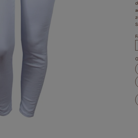
d
a
z
S
F
G