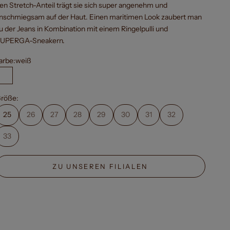
en Stretch-Anteil trägt sie sich super angenehm und
nschmiegsam auf der Haut. Einen maritimen Look zaubert man
u der Jeans in Kombination mit einem Ringelpulli und
UPERGA-Sneakern.
arbe:
weiß
weiß
röße:
25
26
27
28
29
30
31
32
33
ZU UNSEREN FILIALEN