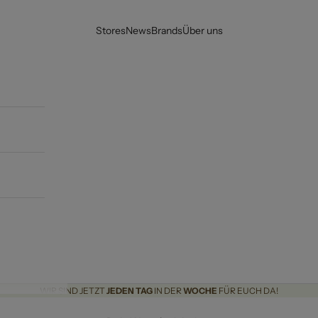
Stores
News
Brands
Über uns
WIR SIND JETZT
JEDEN TAG
IN DER
WOCHE
FÜR EUCH DA!